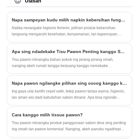
Ulasan
Lembar mburi sing bisa dihirup ngidini
sirkulasi udara, nyegah rasa ora nyaman
utawa iritasi.
Napa sampeyan kudu milih napkin kebersihan fungsional kanggo kesehatan lan kenyamanan sing luwih apik?
Nalika nerangake higienis feminin, pilihan produk kebersihan
langsung mengaruhi kesehatan, kenyamanan, lan kapercayan.
Padang tradisional Ngawasi tujuane, nanging inovasi modern wis
ngenalake napkins sanitasional - produk kebersihan sing fungsional
Apa sing ndadekake Tisu Pawon Penting kanggo Saben Kluwarga?
sing dirancang kanthi perawatan ekstra wanita. Ora kaya bantalan
standar, serangga kebersihan kasebut iki kalebu bahan kelas
Tisu pawon minangka bahan pokok ing pirang-pirang omah,
medis, nambah fungsi alami, lan desain canggih sing mbantu
nanging akeh rumah tangga berjuang kanggo nemokake
wanita kanthi seger, aman, lan nyaman sanajan ing jaman paling
keseimbangan sing tepat antarane kualitas, biaya, lan kinerja.
sensitif.
Artikel iki nylidiki tujuan inti saka jaringan pawon, atribut kunci sing
Napa pawon ngilangke pilihan sing cocog kanggo kabutuhan ngresiki modern?
mengaruhi pengalaman pangguna, pedoman perbandingan, lan
tips praktis kanggo milih lan nggunakake. Kanthi ngatasi titik nyeri
Ing gaya urip kanthi cepet saiki, tetep pawon tanpa warna, higienis,
sing umum lan menehi wawasan sing bisa ditindakake, pandhuan
lan aman wis dadi kabutuhan saben dinane. Apa bisa ngresiki
iki mbantu para pamaca nggawe pilihan sing ngerti sing nambah
grease saka stovets, ngluncurake tumpah saka countertop, utawa
efisiensi pawon saben dina.
wilayah panedhaan, wipes pawon wis dadi bagian sing penting
Cara kanggo milih tissue pawon?
kanggo saben kluwarga lan pawon komersial. Dheweke ora mung
trep, nanging uga efektif, nawakake keseimbangan antara daya
Tisu pawon minangka produk panggunaan saben dina sing penting
ngresiki lan lembut sing ramah kulit. Minangka pabrikan lan
ing omah lan pawon komersial. Nanging, akeh panuku ngadhepi
supplier, Quanzhou Bozhou Bozhu Bozhan Hygiene Products Co,
tantangan umum kayata penyerapan sing kurang, kekuwatan teles