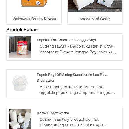
Underpads Kanggo Diwasa
Kertas Toilet Warna
Produk Panas
Popok Ultra-Absorbent kanggo Bayi
Sugeng rawuh kanggo tuku Ranjin Ultra-
Absorbent Diapers kanggo Bayi saka kita,
saben panjaluk saka pelanggan dijawab
sajrone 24 jam. Ranjin minangka pabrikan
profesional, kita pengin menehi popok
Ultra-Absorbent kanggo Bayi lan kita
Popok Bayi OEM sing Sustainable Lan Bisa
bakal menehi layanan sawise-sale lan
Dipercaya
pangiriman pas wektune.
Apa sampeyan kesel terus-terusan
nggoleki popok sing sampurna kanggo
bayi sampeyan? Aja ragu-ragu maneh!
Kita bungah kanggo nampilake inovasi
paling anyar ing industri perawatan bayi -
Kertas Toilet Warna
popok bayi OEM sing lestari lan
Bozhan sanitary product Co., ltd,
dipercaya. Kanthi fokus sing kuat ing
Dibangun ing taun 2009, minangka
kelestarian lan kualitas tanpa kompromi,