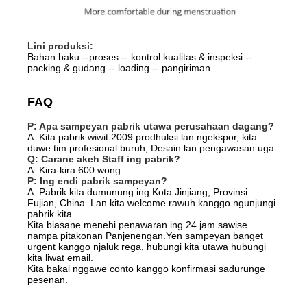
Lini produksi:
Bahan baku --proses -- kontrol kualitas & inspeksi --
packing & gudang -- loading -- pangiriman
FAQ
P: Apa sampeyan pabrik utawa perusahaan dagang?
A: Kita pabrik wiwit 2009 prodhuksi lan ngekspor, kita
duwe tim profesional buruh, Desain lan pengawasan uga.
Q: Carane akeh Staff ing pabrik?
A: Kira-kira 600 wong
P: Ing endi pabrik sampeyan?
A: Pabrik kita dumunung ing Kota Jinjiang, Provinsi
Fujian, China. Lan kita welcome rawuh kanggo ngunjungi
pabrik kita
Kita biasane menehi penawaran ing 24 jam sawise
nampa pitakonan Panjenengan.Yen sampeyan banget
urgent kanggo njaluk rega, hubungi kita utawa hubungi
kita liwat email.
Kita bakal nggawe conto kanggo konfirmasi sadurunge
pesenan.