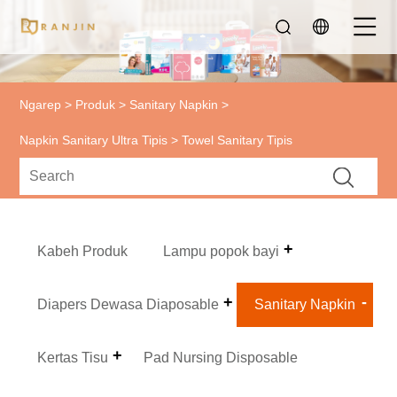
Ngarep
>
Produk
>
Sanitary Napkin
>
Napkin Sanitary Ultra Tipis
> Towel Sanitary Tipis
Kabeh Produk
Lampu popok bayi
Diapers Dewasa Diaposable
Sanitary Napkin
Kertas Tisu
Pad Nursing Disposable