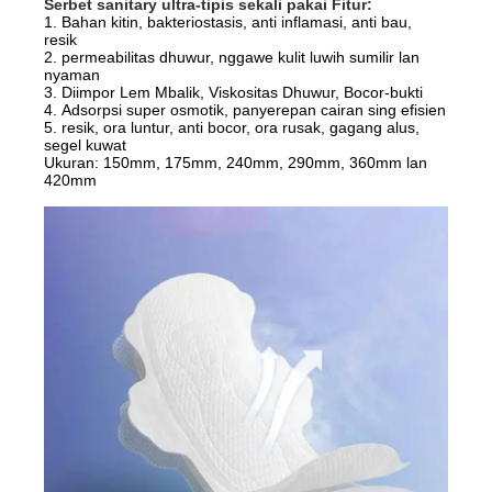
Serbet sanitary ultra-tipis sekali pakai Fitur:
1. Bahan kitin, bakteriostasis, anti inflamasi, anti bau,
resik
2. permeabilitas dhuwur, nggawe kulit luwih sumilir lan
nyaman
3. Diimpor Lem Mbalik, Viskositas Dhuwur, Bocor-bukti
4. Adsorpsi super osmotik, panyerepan cairan sing efisien
5. resik, ora luntur, anti bocor, ora rusak, gagang alus,
segel kuwat
Ukuran: 150mm, 175mm, 240mm, 290mm, 360mm lan
420mm