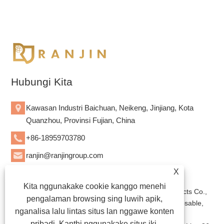
Hubungi Kita
Kawasan Industri Baichuan, Neikeng, Jinjiang, Kota
Quanzhou, Provinsi Fujian, China
+86-18959703780
ranjin@ranjingroup.com
X
Kita nggunakake cookie kanggo menehi
Hak Cipta © 2023 Quanzhou Bozhan Hygiene Products Co.,
pengalaman browsing sing luwih apik,
Ltd. - Popok Bayi Diaposable, Popok Dewasa Diaposable,
nganalisa lalu lintas situs lan nggawe konten
Napkin Sanitary - Kabeh Hak Dilindungi.
pribadi. Kanthi nggunakake situs iki,