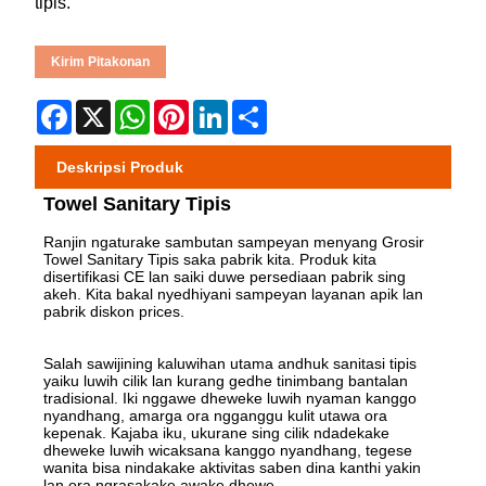
tipis.
Kirim Pitakonan
Facebook
X
WhatsApp
Pinterest
LinkedIn
Share
Deskripsi Produk
Towel Sanitary Tipis
Ranjin ngaturake sambutan sampeyan menyang Grosir
Towel Sanitary Tipis saka pabrik kita. Produk kita
disertifikasi CE lan saiki duwe persediaan pabrik sing
akeh. Kita bakal nyedhiyani sampeyan layanan apik lan
pabrik diskon prices.
Salah sawijining kaluwihan utama andhuk sanitasi tipis
yaiku luwih cilik lan kurang gedhe tinimbang bantalan
tradisional. Iki nggawe dheweke luwih nyaman kanggo
nyandhang, amarga ora ngganggu kulit utawa ora
kepenak. Kajaba iku, ukurane sing cilik ndadekake
dheweke luwih wicaksana kanggo nyandhang, tegese
wanita bisa nindakake aktivitas saben dina kanthi yakin
lan ora ngrasakake awake dhewe.