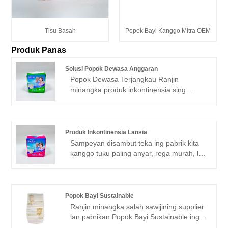
Tisu Basah
Popok Bayi Kanggo Mitra OEM
Produk Panas
Solusi Popok Dewasa Anggaran
Popok Dewasa Terjangkau Ranjin
minangka produk inkontinensia sing
larang regane, berkualitas tinggi sing
dirancang kanggo menehi proteksi sing
dipercaya lan kenyamanan sing tahan
suwe kanggo pangguna. Dikembangake
Produk Inkontinensia Lansia
dening Quanzhou Ranjin Trading Co.,
Sampeyan disambut teka ing pabrik kita
Ltd., pemasok produk perawatan pribadi
kanggo tuku paling anyar, rega murah, lan
profesional kanthi rong pabrik sing
Produk Inkontinensia Lansia sing
diduweni dhewe, popok diwasa iki
berkualitas tinggi, Ranjin ngarepake kerja
nggabungake teknologi penyerap
sama karo sampeyan.
canggih, bahan sing ramah kulit lan
Popok Bayi Sustainable
desain sing fokus ing pangguna, saengga
Ranjin minangka salah sawijining supplier
cocog kanggo panggunaan saben dina.
lan pabrikan Popok Bayi Sustainable ing
China. We welcome kanggo Grosir utawa