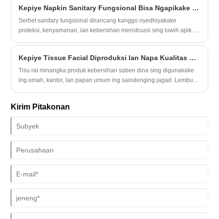
Kepiye Napkin Sanitary Fungsional Bisa Ngapikake Kenyamanan lan Kebersihan?
bahan, proses manufaktur, aplikasi, lan carane milih pilihan sing
paling apik kanggo kabutuhan sampeyan.
Serbet sanitary fungsional dirancang kanggo nyedhiyakake
proteksi, kenyamanan, lan kebersihan menstruasi sing luwih apik.
Artikel iki nylidiki keuntungan utama, jinis, fitur, lan tips panggunaan
saka serbet wanita fungsional. Iki kalebu parameter produk sing
Kepiye Tissue Facial Diproduksi lan Napa Kualitas Penting?
rinci, tabel perbandingan, saran praktis, lan FAQ kanggo mbantu
wanita nggawe pilihan sing tepat kanggo perawatan menstruasi
Tisu rai minangka produk kebersihan saben dina sing digunakake
sing optimal. Artikel kasebut dipungkasi kanthi informasi kontak
ing omah, kantor, lan papan umum ing saindenging jagad. Lembut,
kanggo Ranjin, pemasok pembalut sing dipercaya.
nyerep, lan trep nggawe produk kertas sing penting. Nanging, akeh
panuku-utamane distributor lan pengecer-asring ngadhepi
Kirim Pitakonan
tantangan nalika milih produk tissue dipercaya, kayata softness
inconsistent, daya tahan kurang, utawa panyerepan kurang.