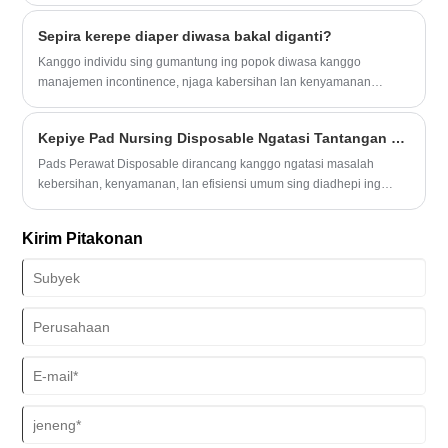
kaping 3-4 dina.
Sepira kerepe diaper diwasa bakal diganti?
Kanggo individu sing gumantung ing popok diwasa kanggo
manajemen incontinence, njaga kabersihan lan kenyamanan
penting.
Kepiye Pad Nursing Disposable Ngatasi Tantangan Perawatan Saben Dina?
Pads Perawat Disposable dirancang kanggo ngatasi masalah
kebersihan, kenyamanan, lan efisiensi umum sing diadhepi ing
skenario perawatan saben dina kayata perawatan bayi, perawatan
wong tuwa, pemulihan pasca operasi, lan lingkungan medis. Artikel
Kirim Pitakonan
iki nerangake carane Disposable Nursing Pads bisa digunakake,
masalah apa sing ditanggulangi, carane milih jinis sing bener, lan
ngapa dheweke tambah dipercaya ing setelan profesional lan
perawatan omah.