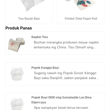
Tisu Basah Bayi
Printed Toilet Paper Roll
Produk Panas
Napkin Tisu
Bozhan minangka produsen tissue napkin
terkemuka ing China. Tisu Dima® sing
lembut, kuat lan nyerep, Tisu serbet
merek Harmony Everyday DIMA® njaga
resik kulawarga lan meja. Serbet putih
premium iki nduweni lembaran sing luwih
Popok Kanggo Bayi
kandel kanggo kinerja sing luwih apik.
Sugeng rawuh ing Popok Grosir Kanggo
Sampurna kanggo panggunaan saben
Bayi saka Ranjin®, saben panjaluk saka
dina saka panganan santai nganti piknik,
pelanggan dijawab sajrone 24 jam.
prasmanan latar mburi, utawa perayaan
Desain khusus merek Baby® sing apik
ulang tahun.
banget kabeh jinis popok kanggo bayi.
Kita bisa nampa pesenan Sample &
Popok Bayi OEM sing Sustainable Lan Bisa
jumlah cilik. Kita uga bisa nyedhiyakake
Dipercaya
layanan desainer profesional kanggo
Apa sampeyan kesel terus-terusan