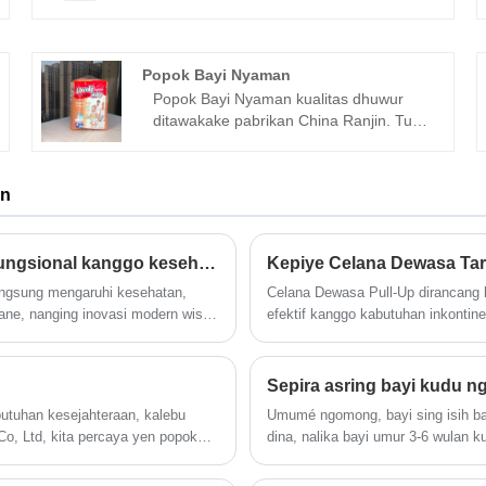
made in 2009.Our Close care® brand
disposable underpads for adult has
many different qualities.The company
especially engaged in hygiene products
Popok Bayi Nyaman
supplies.
Popok Bayi Nyaman kualitas dhuwur
ditawakake pabrikan China Ranjin. Tuku
Popok Bayi Nyaman sing kualitase
langsung kanthi rega murah.
an
Napa sampeyan kudu milih napkin kebersihan fungsional kanggo kesehatan lan kenyamanan sing luwih apik?
langsung mengaruhi kesehatan,
Celana Dewasa Pull-Up dirancang 
ane, nanging inovasi modern wis
efektif kanggo kabutuhan inkontin
onal sing dirancang kanthi
jinis, pilihan materi, pilihan ukur
kebersihan kasebut iki kalebu
kanggo nuntun pangguna ing milih p
ing mbantu wanita kanthi seger,
rekomendasi praktis, lan sakumpu
Sepira asring bayi kudu n
kanggo mesthekake pangguna entu
utuhan kesejahteraan, kalebu
Umumé ngomong, bayi sing isih bay
o, Ltd, kita percaya yen popok
dina, nalika bayi umur 3-6 wulan k
hiyakake pengalaman paling aman,
lampin lebu kaping 3-4 dina.