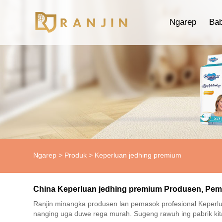
Ngarep
Ba
Ngarep
>
Produk
>
Keperluan jedhing premium
China Keperluan jedhing premium Produsen, Pem
Ranjin minangka produsen lan pemasok profesional Keperlua
nanging uga duwe rega murah. Sugeng rawuh ing pabrik kit