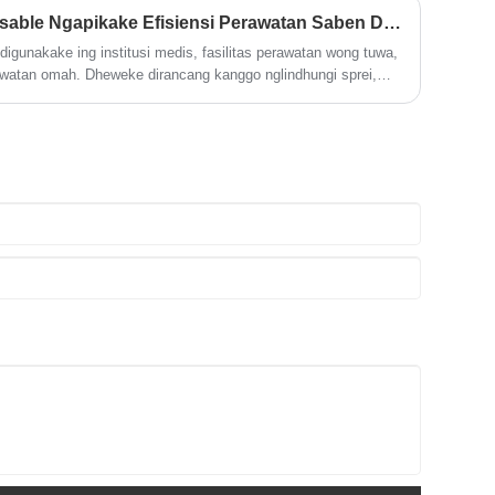
Kepiye Pad Nursing Disposable Ngapikake Efisiensi Perawatan Saben Dina?
igunakake ing institusi medis, fasilitas perawatan wong tuwa,
rawatan omah. Dheweke dirancang kanggo nglindhungi sprei,
kelembapan lan kontaminasi nalika ningkatake standar
al. Artikel iki nyedhiyakake analisis lengkap babagan bantalan
 ing struktur, bahan, skenario panggunaan, kritéria pilihan, lan
 panuku lan pengasuh. Tujuane kanggo mbantu para pembuat
kanthi jelas ngerti kepiye bantalan perawat sing bisa
gan perawatan nyata lan ndhukung rutinitas perawatan saben