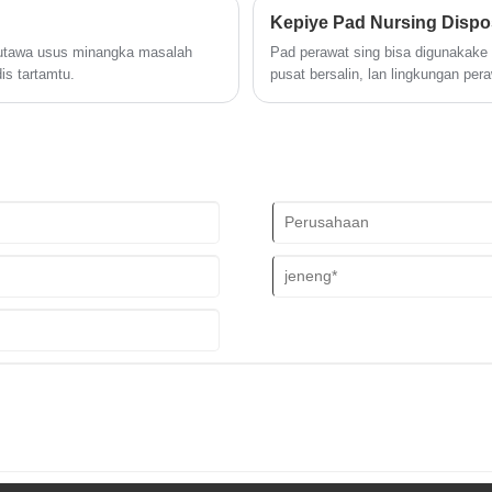
h utawa usus minangka masalah
Pad perawat sing bisa digunakake d
is tartamtu.
pusat bersalin, lan lingkungan pe
perabotan, lan kulit pasien saka 
kebersihan lan efisiensi operasion
perawat sing bisa digunakake, fokus
masalah umum sing diadhepi para
keputusan lan pangguna pungkasan 
digunakake kanggo ngatasi tantan
dina sing luwih aman lan efisien.