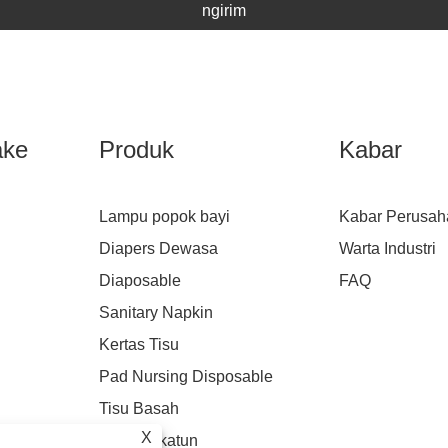
ngirim
ake
Produk
Kabar
Lampu popok bayi
Kabar Perusah
Diapers Dewasa
Warta Industri
Diaposable
FAQ
Sanitary Napkin
Kertas Tisu
Pad Nursing Disposable
Tisu Basah
X
Handuk katun