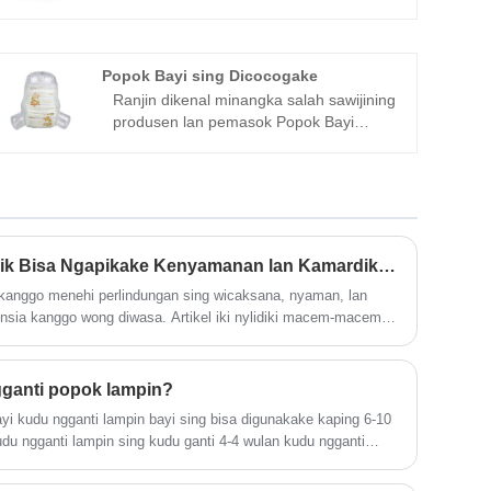
kita - Ranjin. Pabrik kita minangka salah
sawijining produsen Popok Bayi OEM
sing Bisa Dipercaya lan Terjangkau ing
China. Kita ngarep-arep bisa nggarap
Popok Bayi sing Dicocogake
sampeyan, lan nyedhiyakake layanan
Ranjin dikenal minangka salah sawijining
khusus kanggo sampeyan.
produsen lan pemasok Popok Bayi
Disesuaikan profesional ing China.
Pabrik kita nawakake Popok Bayi
Disesuaikan kanthi sertifikasi CE.
Sampeyan bisa Grosir produk kita
miturut gagasan. Yen aku pesen saiki,
apa sampeyan duwe sampel gratis?
Kepiye Celana Dewasa Tarik Bisa Ngapikake Kenyamanan lan Kamardikan Saben?
mesthi! Sugeng rawuh kanggo nggawe
kanggo menehi perlindungan sing wicaksana, nyaman, lan
pesenan.
ensia kanggo wong diwasa. Artikel iki nylidiki macem-macem
an, lan fitur utama saka Pull-Up Celana Dewasa, ngarahake
roduk sing paling cocok. Informasi produk sing rinci,
lan pitakonan umum kanthi jawaban profesional diwenehake
gganti popok lampin?
k kenyamanan lan kamardikan sing maksimal.
i kudu ngganti lampin bayi sing bisa digunakake kaping 6-10
udu ngganti lampin sing kudu ganti 4-4 wulan kudu ngganti