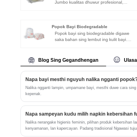
Jumbo kualitas dhuwur profesional,
sampeyan bisa yakin kanggo tuku
bantalan amben sing bisa digunakake
saka Bozhanand, kita bakal menehi
layanan sawise-sale paling apik lan
Popok Bayi Biodegradable
pangiriman pas wektune. Produk utama
Popok bayi sing biodegradable digawe
yaiku tisu bayi, tisu dewasa, tisu
saka bahan sing lembut ing kulit bayi.
antibakteri, tisu sanitizing , wipes
Kita ngerti pentinge njaga bayi supaya
remover make-up, wipes pet lan wipes
garing lan nyaman sedina muput, mula
fungsi liyane; sauntara kuwi kita uga
kita ngrancang popok iki kanggo nyerep
Blog Sing Gegandhengan
Ulas
nggawe popok bayi, pull-up bayi, kertas
daya serep sing unggul. Sampeyan bisa
tisu lan liya-liyane.
percaya yen bayi sampeyan bakal tetep
garing lan seneng ing popok kita ora
Napa bayi mesthi nguyuh nalika ngganti popok
preduli suwene sampeyan kudu
Nalika ngganti lampin, umpamane bayi, mesthi duwe cara sing u
nyandhang.
kepenak.
Nalika nerangake higienis feminin, pilihan produk kebersihan 
kenyamanan, lan kapercayan. Padang tradisional Ngawasi tuju
ngenalake napkins sanitasional - produk kebersihan sing fungsi