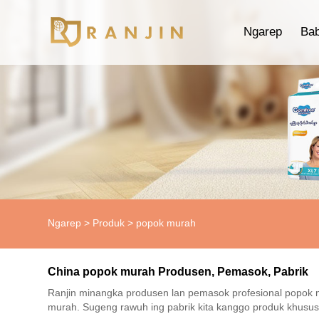
Ngarep
Ba
Ngarep
>
Produk
>
popok murah
China popok murah Produsen, Pemasok, Pabrik
Ranjin minangka produsen lan pemasok profesional popok m
murah. Sugeng rawuh ing pabrik kita kanggo produk khusus 