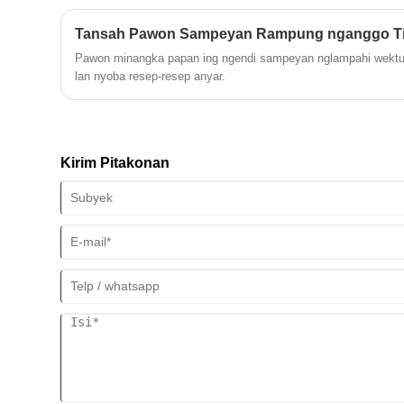
perawatan ekstra wanita. Ora kaya bantalan standar, serangga 
bahan kelas medis, nambah fungsi alami, lan desain canggih s
Tansah Pawon Sampeyan Rampung nganggo Ti
aman, lan nyaman sanajan ing jaman paling sensitif.
Pawon minangka papan ing ngendi sampeyan nglampahi wektu
lan nyoba resep-resep anyar.
Kirim Pitakonan