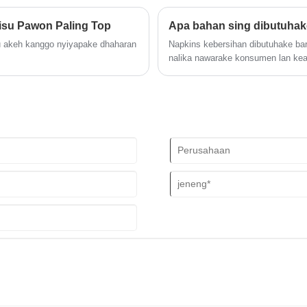
kebersihan kasebut iki kalebu
antarane pangguna, lan nuntun par
ing mbantu wanita kanthi seger,
nyorot fitur utama sing nggawe p
su Pawon Paling Top
Apa bahan sing dibutuhak
sakabèhé. Komitmen Ranjin kanggo 
 akeh kanggo nyiyapake dhaharan
Napkins kebersihan dibutuhake bar
njamin solusi sing dipercaya lan e
nalika nawarake konsumen lan ke