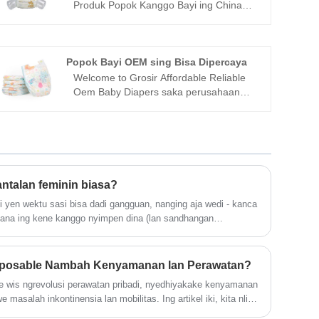
Produk Popok Kanggo Bayi ing China
sing bisa borong Produk Popok Kanggo
Bayi, kita bisa nyedhiyakake layanan
profesional lan rega sing luwih apik
kanggo sampeyan.
Popok Bayi OEM sing Bisa Dipercaya
Welcome to Grosir Affordable Reliable
Oem Baby Diapers saka perusahaan
kita - Ranjin. Pabrik kita minangka salah
sawijining produsen Popok Bayi OEM
sing Bisa Dipercaya lan Terjangkau ing
China. Kita ngarep-arep bisa nggarap
sampeyan, lan nyedhiyakake layanan
khusus kanggo sampeyan.
bantalan feminin biasa?
i yen wektu sasi bisa dadi gangguan, nanging aja wedi - kanca
, ana ing kene kanggo nyimpen dina (lan sandhangan
sposable Nambah Kenyamanan lan Perawatan?
e wis ngrevolusi perawatan pribadi, nyedhiyakake kenyamanan
masalah inkontinensia lan mobilitas. Ing artikel iki, kita nliti
ng kanggo ningkatake kualitas urip, njelajah masalah umum ing