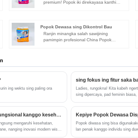
premium! Popok iki direkayasa kanthi
teknologi canggih kanggo nyedhiyakake
kenyamanan, perlindungan lan
katentreman atine kanggo wong sing
mbutuhake.
Popok Dewasa sing Dikontrol Bau
Ranjin minangka salah sawijining
pamimpin profesional China Popok
Dewasa sing Dikontrol Bau kanthi
kualitas lan rega sing cukup. Sugeng
rawuh kanggo hubungi kita. Apa
an
sampeyan salah siji saka wong-wong
sing kerep ngalami ambu ora enak
amarga inkontinensia urin utawa usus?
?
sing fokus ing fitur saka 
Kita ngerti carane akeh banget lan isin
rin ing wektu sing paling ora
Ladies, rungokna! Kita kabeh ngert
iki bisa aran, kang kok kita bungah
sing dipercaya, pad feminin biasa
kanggo introduce produk Newest kita -
sampeyan).
odor control adult diapers .
Napa sampeyan kudu milih napkin kebersihan fungsional kanggo kesehatan lan kenyamanan sing luwih apik?
Kepiye Popok Dewasa Di
langsung mengaruhi kesehatan,
Popok diwasa sing bisa digunakak
ane, nanging inovasi modern wis
lan penak kanggo individu sing duwe 
onal sing dirancang kanthi
babagan carane produk iki diranca