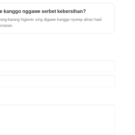
a pengasuh kanggo milih popok sing bener. Kita uga bakal
rabédan ing kenyamanan, kebersihan, lan kepuasan pangguna
e kanggo nggawe serbet kebersihan?
kualitas lan inovasi ing popok diwasa sing bisa digunakake
ang-barang higienis sing digawe kanggo nyerep aliran haid
fektif kanggo kabutuhan saben dina.
amanan.