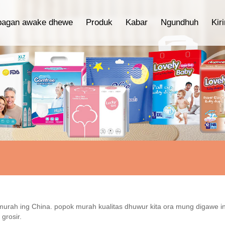
bagan awake dhewe
Produk
Kabar
Ngundhuh
Kir
urah ing China. popok murah kualitas dhuwur kita ora mung digawe in
grosir.