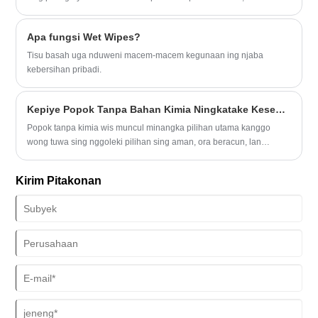
rekomendasi pakar, pitakonan sing kerep ditakoni, lan tips praktis
kanggo njaga karesikan bayi. Ing pungkasan pandhuan iki,
Apa fungsi Wet Wipes?
pengasuh bakal ngerti carane nggawe pilihan sing tepat kanggo
njamin kenyamanan lan kesehatan bayi.
Tisu basah uga nduweni macem-macem kegunaan ing njaba
kebersihan pribadi.
Kepiye Popok Tanpa Bahan Kimia Ningkatake Kesehatan lan Kenyamanan Bayi?
Popok tanpa kimia wis muncul minangka pilihan utama kanggo
wong tuwa sing nggoleki pilihan sing aman, ora beracun, lan
tanggung jawab lingkungan kanggo bayi. Dirancang tanpa bahan
kimia, wewangen, utawa pewarna sing mbebayani, popok iki
Kirim Pitakonan
ngutamakake safety kulit nalika nyedhiyakake daya serap sing
dipercaya. Artikel iki nliti paramèter, panggunaan, lan mupangat
popok tanpa bahan kimia, nyedhiyakake wawasan sing rinci kanggo
wong tuwa, pengasuh, lan konsumen sing sadar lingkungan.