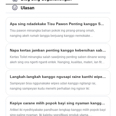
kuwalitas. Ing ngisor iki yaiku introduksi
Popok Pakai sing berkualitas tinggi,
Ulasan
ngarep-arep bisa mbantu sampeyan luwih
ngerti Popok Pakai. Welcome pelanggan
anyar lan lawas kanggo terus kerjo
Apa sing ndadekake Tisu Pawon Penting kanggo Saben Kluwarga?
bareng karo kita kanggo nggawe mangsa
Tisu pawon minangka bahan pokok ing pirang-pirang omah,
luwih apik! Produsen merek Hiya saka
nanging akeh rumah tangga berjuang kanggo nemokake
popok nganggo bisa nampa pesenan
keseimbangan sing tepat antarane kualitas, biaya, lan kinerja.
Sample & jumlah cilik.Kabar status
Artikel iki nylidiki tujuan inti saka jaringan pawon, atribut kunci sing
pengiriman nalika pangiriman.Tim sales
Napa kertas jamban penting kanggo kebersihan saben dina lan kepiye milih sing cocog?
mengaruhi pengalaman pangguna, pedoman perbandingan, lan
profesional bakal menehi respon pas
tips praktis kanggo milih lan nggunakake. Kanthi ngatasi titik nyeri
Kertas Toilet minangka salah sawijining penting saben dinane wong
wektune .Aku mikir kita bisa nyukupi
sing umum lan menehi wawasan sing bisa ditindakake, pandhuan
akeh sing ora ngerti nganti entek. Nanging, kualitas, materi, lan fitur
kabutuhan khusus sampeyan
iki mbantu para pamaca nggawe pilihan sing ngerti sing nambah
saka kertas jamban langsung mengaruhi comfort, kebersihan, lan
efisiensi pawon saben dina.
uga efisiensi panggunaan kluwarga. Kanggo panggunaan pribadi
Langkah-langkah kanggo ngusapi raine kanthi wipes udan
lan pasokan bisnis, milih kertas jamban sisih tengen tegese lemes,
kekuatan, penyerap, lan kekancan ekco.
Sampeyan bisa nggunakake wipes udan kanggo ngilangi rai,
nanging sampeyan kudu menehi perhatian ing ngisor iki:
Kepiye carane milih popok bayi sing nyaman kanggo bayi?
Artikel iki nyedhiyakake pandhuan lengkap kanggo milih popok bayi
sing paling nyaman. Iki kalebu spesifikasi produk utama,