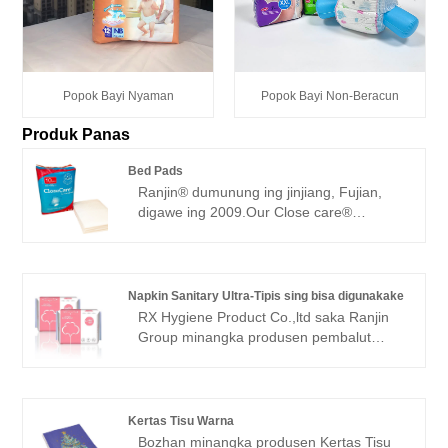
Popok Bayi Nyaman
Popok Bayi Non-Beracun
Produk Panas
Bed Pads
Ranjin® dumunung ing jinjiang, Fujian,
digawe ing 2009.Our Close care®
Disposable Bed Pads kanggo wong
diwasa kanggo wong diwasa nduweni
macem-macem kuwalitas.
Napkin Sanitary Ultra-Tipis sing bisa digunakake
RX Hygiene Product Co.,ltd saka Ranjin
Group minangka produsen pembalut
wanita terkemuka ing China. Bantalan
sanitasi Super tipis merek Blue® kita
duwe macem-macem kuwalitas. Ing
ngisor iki yaiku introduksi serbet wanita
Kertas Tisu Warna
Ultra-tipis sing bisa digunakake kanthi
Bozhan minangka produsen Kertas Tisu