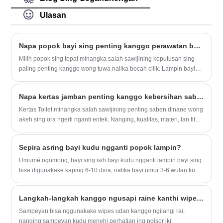
kuwalitas. Ing ngisor iki introduksi popok
bakal cocog karo pasar sampeyan.
diwasa Ekonomi sing berkualitas tinggi,
Ulasan
ngarep-arep bisa mbantu sampeyan luwih
ngerti Popok Sewengi Kanggo Wong
diwasa Senior. Welcome pelanggan anyar
Napa popok bayi sing penting kanggo perawatan bayi modern?
lan lawas kanggo terus kerjo bareng karo
Milih popok sing tepat minangka salah sawijining keputusan sing
kita kanggo nggawe mangsa sing luwih
paling penting kanggo wong tuwa nalika bocah cilik. Lampin bayi
apik!Economic diwasa popok Item
alus sing berkualitas tinggi nawakake pangatusan sing dawa, safety,
Specifications: Ekonomi diwasa popok
lan kekurangan sing dawa, sing ana pengaruh kesehatan kulit lan
Products Fitur: 1.Perforated Spunbond
Napa kertas jamban penting kanggo kebersihan saben dina lan kepiye milih sing cocog?
kualitas turu. Kanggo merek kaya Quanzhou Bozhou Bozhu Bozhan
Nonwoven topsheet. 2.Breathable PE
Products Co, Ltd, nyedhiyakake solusi popok sing lembut, lembut,
Kertas Toilet minangka salah sawijining penting saben dinane wong
Backsheet. 3. PP tape ngarep + PP Tape.
lan grapyak ing inti inovasi produk.
akeh sing ora ngerti nganti entek. Nanging, kualitas, materi, lan fitur
4. Kanthi Indikator Wetness. 5.Fluff Pulp +
saka kertas jamban langsung mengaruhi comfort, kebersihan, lan
SAP Paket Transportasi Kami...
uga efisiensi panggunaan kluwarga. Kanggo panggunaan pribadi
Sepira asring bayi kudu ngganti popok lampin?
lan pasokan bisnis, milih kertas jamban sisih tengen tegese lemes,
kekuatan, penyerap, lan kekancan ekco.
Umumé ngomong, bayi sing isih bayi kudu ngganti lampin bayi sing
bisa digunakake kaping 6-10 dina, nalika bayi umur 3-6 wulan kudu
ngganti lampin sing kudu ganti 4-4 wulan kudu ngganti lampin lebu
kaping 3-4 dina.
Langkah-langkah kanggo ngusapi raine kanthi wipes udan
Sampeyan bisa nggunakake wipes udan kanggo ngilangi rai,
nanging sampeyan kudu menehi perhatian ing ngisor iki: