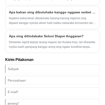
Apa bahan sing dibutuhake kanggo nggawe serbet kebersihan?
Napkins kebersihan dibutuhake barang-barang higienis sing
digawe kanggo nyerep aliran haid nalika nawarake konsumen lan
keamanan.
Apa sing ditindakake Solusi Diaper Anggaran?
Dheweke ngerti kepiye larang regane lan frustasi bisa, lan dheweke
nyoba luwih gampang kanggo wong sing ngatur kondhisi tanpa
ngilangi bank. Dheweke nawakake macem-macem produk kalebu
lampin, bantalan, liner, lan jeroan proteksi.
Kirim Pitakonan