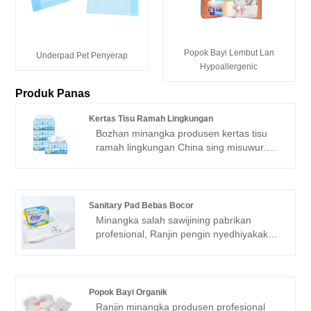
Popok Bayi Lembut Lan
Underpad Pet Penyerap
Hypoallergenic
Produk Panas
Kertas Tisu Ramah Lingkungan
Bozhan minangka produsen kertas tisu
ramah lingkungan China sing misuwur.
Tisu Dima® Tissue sing lembut, kuwat lan
nyerep, kertas tisu sing ramah lingkungan
Harmony Everyday DIMA® supaya
kulawarga lan meja sampeyan tetep resik.
Sanitary Pad Bebas Bocor
Serbet putih premium iki nduweni
Minangka salah sawijining pabrikan
lembaran sing luwih kandel kanggo
profesional, Ranjin pengin nyedhiyakake
kinerja sing luwih apik. Sampurna kanggo
Pad Sanitary Bebas Bocor sing
panggunaan saben dina saka panganan
berkualitas. Lan kita bakal menehi
santai nganti piknik, prasmanan latar
layanan sawise-sale paling apik lan
mburi, utawa perayaan ulang tahun.
pangiriman pas wektune. Ing donya sing
Popok Bayi Organik
cepet-cepet saiki, wanita terus-terusan
Ranjin minangka produsen profesional