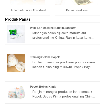
Underpad Cairan Absorbent
Kertas Toilet Print
Produk Panas
Wide Lan Dawane Napkin Sanitary
Minangka salah siji saka manufaktur
profesional ing China, Ranjin kaya kanggo
nyedhiyani sampeyan Widen Lan
Lengthen Sanitary Napkins. Lan kita bakal
menehi layanan sawise-sale paling apik
lan pangiriman pas wektune. Ngenalke
Training Celana Popok
solusi inovatif babagan kebersihan
Bozhan minangka produsen popok celana
feminin - serbet resikan sing luwih amba
latihan China sing misuwur. Popok Bayi
lan luwih dawa. Kita mangertos pentinge
Sekali Pakai merek Baby® sing apik
comfort lan pangayoman sak dina iki sasi,
banget duwe macem-macem kuwalitas.
pramila kita ngrancang serbet iki kanggo
Ing ngisor iki yaiku introduksi popok
nyedhiyani sampeyan karo kapercayan
celana latihan nganggo kualitas dhuwur,
Popok Bebas Kimia
unparalleled lan pengalaman sumelang-
ngarep-arep bisa mbantu sampeyan luwih
Ranjin minangka produsen lan pemasok
free.
ngerti popok celana latihan. Welcome
Popok Bebas Kimia profesional ing China,
pelanggan anyar lan lawas kanggo terus
sampeyan bisa yakin tuku Popok Bebas
kerjo bareng karo kita kanggo nggawe