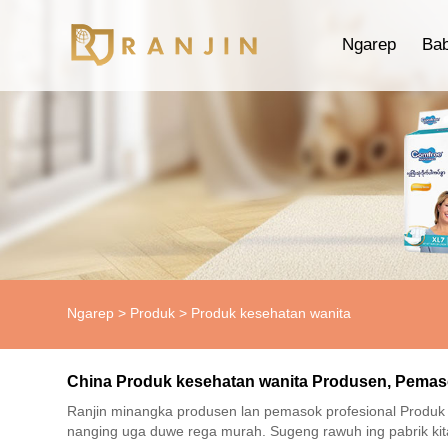
Ngarep
Ba
Ngarep
>
Produk
>
Produk kesehatan wanita
China Produk kesehatan wanita Produsen, Pemas
Ranjin minangka produsen lan pemasok profesional Produk k
nanging uga duwe rega murah. Sugeng rawuh ing pabrik kit