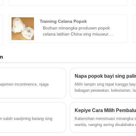
Popok Bayi Anti Bocor sing berkualitas
langsung kanthi rega murah.
Training Celana Popok
Bozhan minangka produsen popok
celana latihan China sing misuwur.
Popok Bayi Sekali Pakai merek Baby®
sing apik banget duwe macem-macem
kuwalitas. Ing ngisor iki yaiku introduksi
an
popok celana latihan nganggo kualitas
dhuwur, ngarep-arep bisa mbantu
sampeyan luwih ngerti popok celana
Napa popok bayi sing pali
latihan. Welcome pelanggan anyar lan
lawas kanggo terus kerjo bareng karo
ajemen incontinence, njaga
Milih lampin sing tepat kanggo ba
kita kanggo nggawe mangsa luwih apik!
babagan perawatan, kelestarian, l
Produsen popok nganggo merek Baby®
akeh, akeh wong tuwa saiki ngga
sing apik banget bisa nampa pesenan
biodegradability, lan tilas lingku
Sampel & jumlah cilik. Kita uga bisa
nglindhungi kulit sing alus bayi n
nyedhiyakake layanan desainer
salah sawijining barang sing
Kabersihan menstruasi minangka sa
profesional kanggo sampeyan. Kabar
wanita, nanging asring disalahak
status pengiriman nalika pangiriman.
higienis kanthi cepet, wanita mod
bisa sijine logo utawa merek ing.