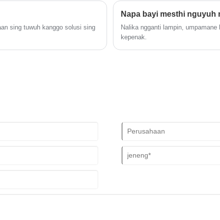
nyaman, lan luwih ramah lingkunga
Sanitary nduweni peran penting ka
Napa bayi mesthi nguyuh 
menstruasi.
an sing tuwuh kanggo solusi sing
Nalika ngganti lampin, umpamane ba
kepenak.