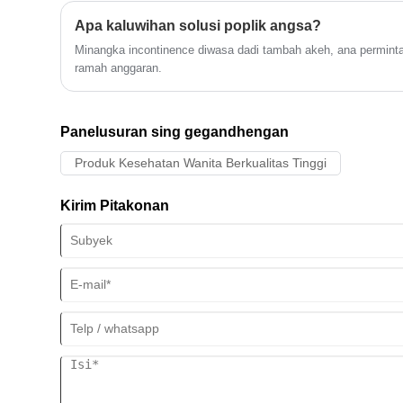
buruh trampil, custom-made, layanan
OEM, kita nampa pesenan sembarang,
Apa kaluwihan solusi poplik angsa?
apa rush utawa long-term pesenan,
Minangka incontinence diwasa dadi tambah akeh, ana perminta
mung tindakake syarat.
ramah anggaran.
Panelusuran sing gegandhengan
Produk Kesehatan Wanita Berkualitas Tinggi
Kirim Pitakonan