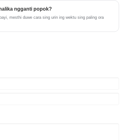
n tinimbang sadurunge. Ing antarane solusi kasebut, Napkin
njamin pengalaman sing lembut lan ora
nggo njamin perlindungan, kenyamanan, lan kapercayan nalika
ngganggu.
nalika ngganti popok?
yi, mesthi duwe cara sing urin ing wektu sing paling ora