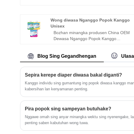
Basah terkemuka ing China, Tong tisu
basah merek Baby® sing apik banget
duwe macem-macem kualitas.
Wong diwasa Nganggo Popok Kanggo
Unisex
Bozhan minangka produsen China OEM
Dewasa Nganggo Popok Kanggo
produsen Unisex. Wong diwasa sing
nganggo popok kanggo Unisex merek
Blog Sing Gegandhengan
Ulas
Comfree® duwe macem-macem
kuwalitas. Ing ngisor iki minangka
introduksi saka Dewasa Nganggo Popok
Kanggo Unisex, ngarep-arep bisa
Sepira kerepe diaper diwasa bakal diganti?
mbantu sampeyan luwih ngerti Wong
Kanggo individu sing gumantung ing popok diwasa kanggo man
Dewasa Nganggo Popok Kanggo
kabersihan lan kenyamanan penting.
Unisex. Welcome pelanggan anyar lan
lawas kanggo terus kerjo bareng karo
kita kanggo nggawe mangsa sing luwih
Pira popok sing sampeyan butuhake?
apik! Donya-kelas kapisan workmanship
tawaran layanan nambah logo customer
Nggawe omah sing anyar minangka wektu sing nyenengake, lan 
kang pengalaman 14 taun karo layanan
penting saben kabutuhan wong tuwa.
tulus. Kita duwe pabrik dhewe karo akeh