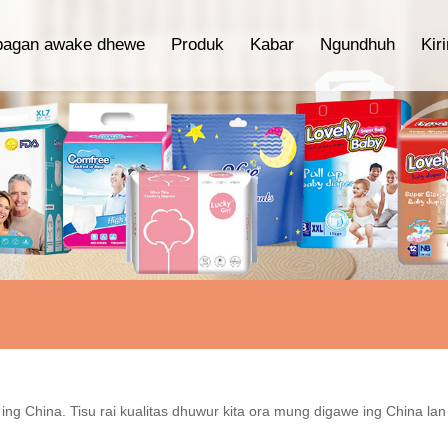
bagan awake dhewe
Produk
Kabar
Ngundhuh
Kir
 ing China. Tisu rai kualitas dhuwur kita ora mung digawe ing China l