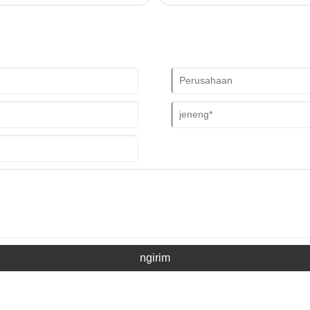
sawetara wektu, nanging nalika bay
celonone bayi narik munggah. Dira
nggawe wong tuwa lan pangembanga
ngirim