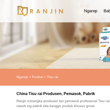
Ngarep
Ba
Ngarep
>
Produk
>
Tisu rai
China Tisu rai Produsen, Pemasok, Pabrik
Ranjin minangka produsen lan pemasok profesional Tisu rai
rawuh ing pabrik kita kanggo produk khusus grosir.