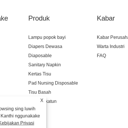
ake
Produk
Kabar
Lampu popok bayi
Kabar Perusah
Diapers Dewasa
Warta Industri
Diaposable
FAQ
Sanitary Napkin
Kertas Tisu
Pad Nursing Disposable
Tisu Basah
X
Handuk katun
wsing sing luwih
i. Kanthi nggunakake
Kebijakan Privasi