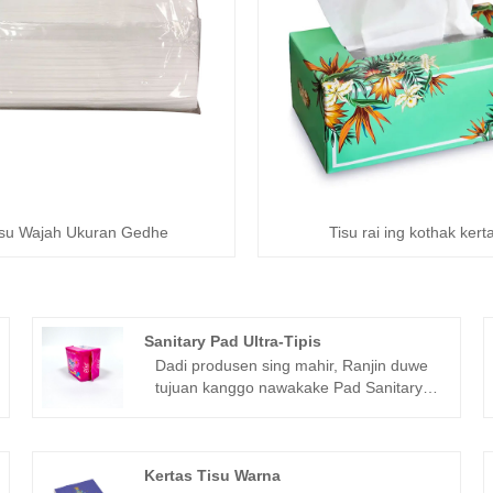
isu Wajah Ukuran Gedhe
Tisu rai ing kothak kert
Sanitary Pad Ultra-Tipis
Dadi produsen sing mahir, Ranjin duwe
tujuan kanggo nawakake Pad Sanitary
Ultra-Thin sing paling dhuwur. Kita janji
bakal menehi dhukungan sawise-sale
paling apik lan pangiriman cepet.
Digawe saka teknologi paling anyar lan
Kertas Tisu Warna