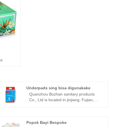
as
Underpads sing bisa digunakake
Quanzhou Bozhan sanitary products
Co., Ltd is located in jinjiang, Fujian,
made in 2009.Our Close care® brand
disposable underpads for adult has
many different qualities.The company
especially engaged in hygiene products
Popok Bayi Bespoke