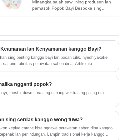
supplies.
Minangka salah sawijining produsen lan
pemasok Popok Bayi Bespoke sing
misuwur ing China, sampeyan bakal
nampa sampeyan grosir lan tuku Popok
Bayi Bespoke kanthi sertifikasi CE.
Sampeyan bisa ngatur produk kita
miturut gagasan sampeyan. Kita dijamin
babagan wektu pangiriman, uga duwe
n Keamanan lan Kenyamanan kanggo Bayi?
tim profesional. Layanan apik lan rega
han sing penting kanggo bayi lan bocah cilik, nyedhiyakake
murah kasedhiya.
t sajrone rutinitas perawatan saben dina. Artikel iki
bagan tisu bayi, kalebu bahan, cara panggunaan, pilihan
hepi wong tuwa. Iki uga nylidiki carane milih wipes sing tepat
n lingkungan, lan efektifitas biaya. Kanthi wawasan babagan
nalika ngganti popok?
ktis, pandhuan iki mbantu para pengasuh nggawe keputusan sing
yi, mesthi duwe cara sing urin ing wektu sing paling ora
ayi kanthi kualitas dhuwur sing nggabungake perawatan sing
ktif.
ihan sing cerdas kanggo wong tuwa?
akon kepiye carane bisa nggawe perawatan saben dina kanggo
kepenak lan perlindungan. Lampin tradisional kerja kanggo