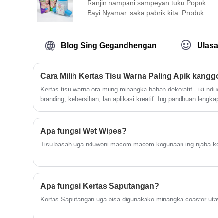
premium iki nduweni lembaran sing
Ranjin nampani sampeyan tuku Popok
luwih kandel kanggo kinerja sing luwih
Bayi Nyaman saka pabrik kita. Produk
apik. Sampurna kanggo panggunaan
kita disertifikasi CE lan saiki duwe
saben dina saka panganan santai nganti
persediaan pabrik sing akeh. Kita bakal
piknik, prasmanan latar mburi, utawa
nyedhiyani layanan apik lan prices
Blog Sing Gegandhengan
Ulas
perayaan ulang tahun.
pabrik.
Kertas tisu warna ora mung minangka bahan dekoratif - iki nd
branding, kebersihan, lan aplikasi kreatif. Ing pandhuan lengkap
sampeyan kudu ngerti babagan kertas tisu warna, kalebu jinis,
aplikasi, lan carane milih pilihan sing paling apik kanggo kab
Apa fungsi Wet Wipes?
Tisu basah uga nduweni macem-macem kegunaan ing njaba keb
Apa fungsi Kertas Saputangan?
Kertas Saputangan uga bisa digunakake minangka coaster utaw