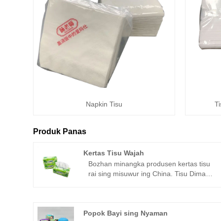
Napkin Tisu
T
Produk Panas
Kertas Tisu Wajah
Bozhan minangka produsen kertas tisu
rai sing misuwur ing China. Tisu Dima®
Tissue Lembut, kuwat lan nyerep, kertas
tisu rai merek Harmony Everyday
DIMA® supaya kulawarga lan meja
sampeyan tetep resik. Serbet putih
Popok Bayi sing Nyaman