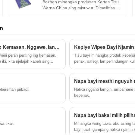
bahan kualitas paling dhuwur, serbet
Bozhan minangka produsen Kertas Tisu
sanitasi ultra-tipis nawakake
Warna China sing misuwur. Dima®tissue
kawicaksanan sing ora ana tandhingane,
Soft, kuwat lan nyerep, Harmony
supaya sampeyan bisa nindakake dina
Everyday DIMA® kertas tisu rai mewah
kanthi yakin. Kanthi desain sing ramping
supaya kulawarga lan meja tetep resik.
an
lan entheng, sampeyan meh lali yen
Serbet putih premium iki nduweni
sampeyan nganggo.
lembaran sing luwih kandel kanggo
kinerja sing luwih apik. Sampurna
Cara Milih Kertas Tisu Warna Paling Apik kanggo Kemasan, Nggawe, lan Gunakake Saben Dina
Kepiye Wipes Bayi Njami
kanggo panggunaan saben dina saka
uweni peran penting ing kemasan,
Tisu bayi minangka produk kebersi
panganan santai nganti piknik,
 iki, kita njelajah kabeh sing
penak, safety, lan perlindungan kuli
prasmanan latar mburi, utawa perayaan
 bahan, proses manufaktur,
nyedhiyakake ringkesan lengkap ba
ulang tahun.
utuhan sampeyan.
materi, lan masalah umum sing diad
kanggo kulit sensitif, pertimbanga
Napa bayi mesthi nguyuh 
standar kualitas lan aplikasi pra
ersihan pribadi.
Nalika ngganti lampin, umpamane ba
tepat. Ranjin nyedhiyakake tisu b
kepenak.
lembut karo kinerja reresik sing efe
Napa bayi bakal milih pil
a tikar.
Minangka wong tuwa, aku asring t
bayi luwih gampang nalika njamin 