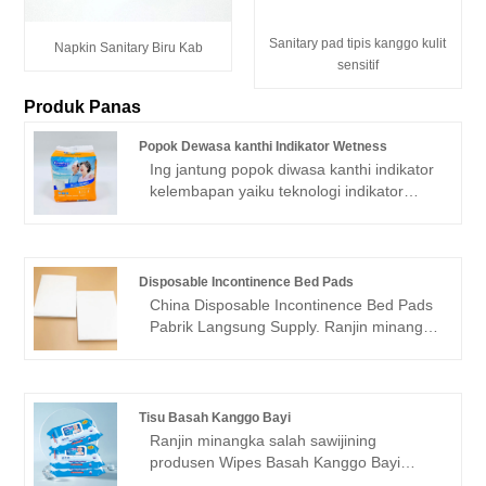
Sanitary pad tipis kanggo kulit
Napkin Sanitary Biru Kab
sensitif
Produk Panas
Popok Dewasa kanthi Indikator Wetness
Ing jantung popok diwasa kanthi indikator
kelembapan yaiku teknologi indikator
kelembapan sing inovatif. Fitur iki
mbedakake produk kita saka popok
diwasa tradisional amarga ngidini sing
nganggo utawa pengasuh kanthi
Disposable Incontinence Bed Pads
gampang ngawasi yen perlu ngganti
China Disposable Incontinence Bed Pads
popok. Strip indikator dumunung ing njaba
Pabrik Langsung Supply. Ranjin minangka
popok lan ngganti warna nalika popok
produsen lan supplier Pads Bed
dadi teles, menehi tandha visual yen wis
Incontinence Disposable ing China.
wektune diganti. Iki ngilangake perlu
Quanzhou Bozhan sanitary products Co.,
kanggo mriksa asring lan ningkataké
Ltd is located in jinjiang, Fujian, made in
Tisu Basah Kanggo Bayi
manajemen popok efisien.
2009.Our Close care® brand disposable
Ranjin minangka salah sawijining
incontinence bed pads has many different
produsen Wipes Basah Kanggo Bayi
qualities.we enjoy trep akses menyang
profesional lan pemasok ing China.