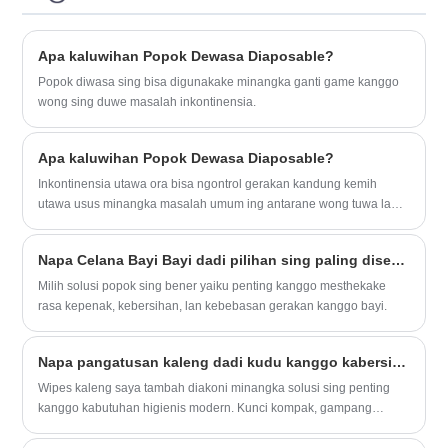
Absorption Adult Diapers minangka
barang higienis kanggo perawatan
pribadi. Bisa digunakake kanggo nyusoni,
Apa kaluwihan Popok Dewasa Diaposable?
nyusoni, kanggo wong-wong sing
nganggo celana pendek.
Popok diwasa sing bisa digunakake minangka ganti game kanggo
wong sing duwe masalah inkontinensia.
Apa kaluwihan Popok Dewasa Diaposable?
Inkontinensia utawa ora bisa ngontrol gerakan kandung kemih
utawa usus minangka masalah umum ing antarane wong tuwa lan
wong sing duwe kondisi medis tartamtu.
Napa Celana Bayi Bayi dadi pilihan sing paling disenengi kanggo wong tuwa modern?
Milih solusi popok sing bener yaiku penting kanggo mesthekake
rasa kepenak, kebersihan, lan kebebasan gerakan kanggo bayi.
Napa pangatusan kaleng dadi kudu kanggo kabersihan saben dinten?
Wipes kaleng saya tambah diakoni minangka solusi sing penting
kanggo kabutuhan higienis modern. Kunci kompak, gampang
nggunakake, lan kemampuan kanggo ketemu pribadi, kluwarga, lan
panjaluk lelungan nggawe dheweke narik kawigaten kanggo