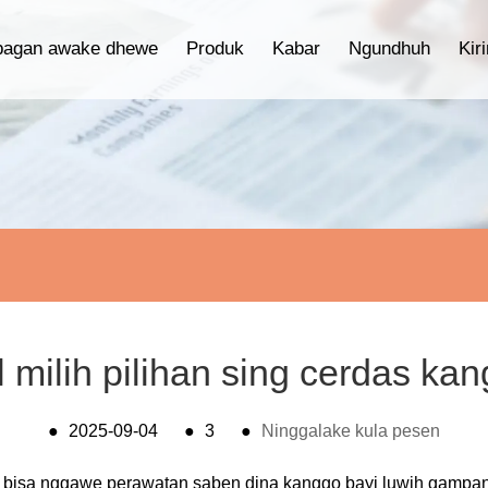
bagan awake dhewe
Produk
Kabar
Ngundhuh
Kir
 milih pilihan sing cerdas k
●
2025-09-04
●
3
●
Ninggalake kula pesen
e bisa nggawe perawatan saben dina kanggo bayi luwih gampan