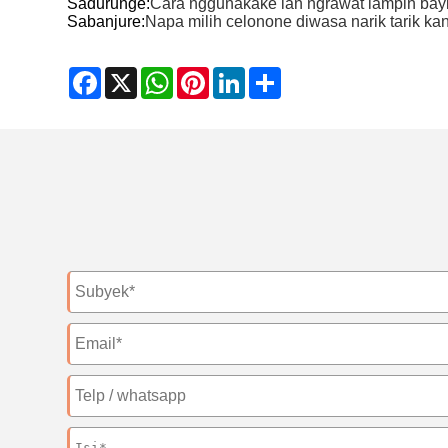
Sadurunge:
Cara nggunakake lan ngrawat lampin bayi
Sabanjure:
Napa milih celonone diwasa narik tarik k
Facebook
X
WhatsApp
Pinterest
LinkedIn
Share