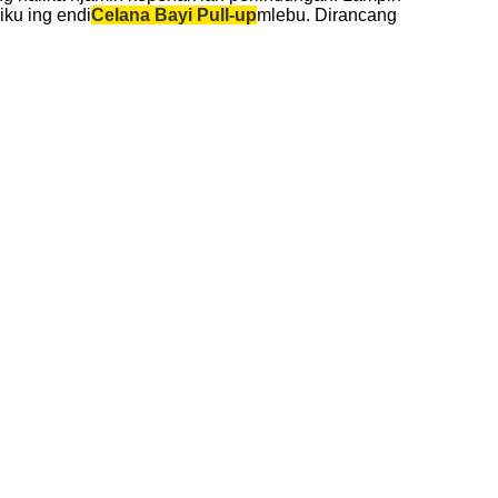
iku ing endi
Celana Bayi Pull-up
mlebu. Dirancang