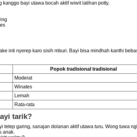
nggo bayi utawa bocah aktif wiwit latihan potty.
ring
hes
e inti nyerep karo sisih mburi. Bayi bisa mindhah kanthi beba
Popok tradisional tradisional
Moderat
Winates
Lemah
Rata-rata
yi tarik?
etep garing, sanajan dolanan aktif utawa turu. Wong tuwa ngla
s anak.