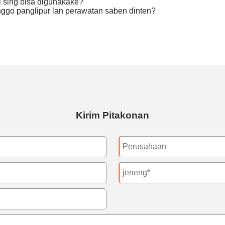
 sing bisa digunakake?
anggo panglipur lan perawatan saben dinten?
Kirim Pitakonan