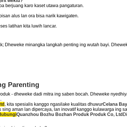
irit wektu?
npa berjuang karo kaset utawa pangaturan.
pisan alus lan ora bisa narik kawigaten.
es latihan kita luwih lancar.
; Dheweke minangka langkah penting ing wutah bayi. Dheweke
ng Parenting
roduk - dheweke dadi mitra ing saben bocah. Dheweke nyedhiya
.
td
, kita spesialis kanggo ngasilake kualitas dhuwur
Celana Bay
nis sing aman lan dipercaya, lan inovatif kanggo kulawarga ing s
Hubungi
Quanzhou Bozhu Bozhan Produk Produk Co, Ltd
Di