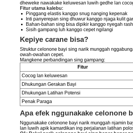
dheweke nawakake keluwesan luwih gedhe lan cocog ka
Fitur utama kalebu:
Pinggang elastis kanggo snug nanging kepenak
Inti panyerepan sing dhuwur kanggo njaga kulit ga
Bahan-bahan sing bisa dipikir kanggo nyegah ras
Sisih gampang luh kanggo cepet ngilangi
Kepiye carane bisa?
Struktur celonone bayi sing narik munggah nggabungak
owah-owahan cepet.
Mangkene perbandingan sing gampang:
Fitur
Cocog lan keluwesan
Dhukungan Gerakan Bayi
Dhukungan Latihan Potensi
Penak Paraga
Apa efek nggunakake celonone ba
Nggunakake celonone bayi narik munggah njamin bayi t
lan luwih apik kamardikan ing perjalanan latihan polo