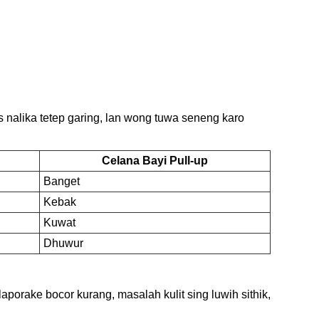
s nalika tetep garing, lan wong tuwa seneng karo
Celana Bayi Pull-up
Banget
Kebak
Kuwat
Dhuwur
porake bocor kurang, masalah kulit sing luwih sithik,