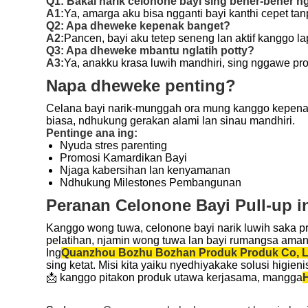
Q1: Bakal narik celonone bayi sing bener-bener ng
A1:
Ya, amarga aku bisa ngganti bayi kanthi cepet ta
Q2: Apa dheweke kepenak banget?
A2:
Pancen, bayi aku tetep seneng lan aktif kanggo la
Q3: Apa dheweke mbantu nglatih potty?
A3:
Ya, anakku krasa luwih mandhiri, sing nggawe pros
Napa dheweke penting?
Celana bayi narik-munggah ora mung kanggo kepenak
biasa, ndhukung gerakan alami lan sinau mandhiri.
Pentinge ana ing:
Nyuda stres parenting
Promosi Kamardikan Bayi
Njaga kabersihan lan kenyamanan
Ndhukung Milestones Pembangunan
Peranan Celonone Bayi Pull-up i
Kanggo wong tuwa, celonone bayi narik luwih saka p
pelatihan, njamin wong tuwa lan bayi rumangsa aman
Ing
Quanzhou Bozhu Bozhan Produk Produk Co, L
sing ketat. Misi kita yaiku nyedhiyakake solusi higie
📩 kanggo pitakon produk utawa kerjasama, mangga