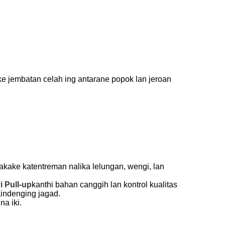
 jembatan celah ing antarane popok lan jeroan
kake katentreman nalika lelungan, wengi, lan
i Pull-up
kanthi bahan canggih lan kontrol kualitas
aindenging jagad.
na iki.