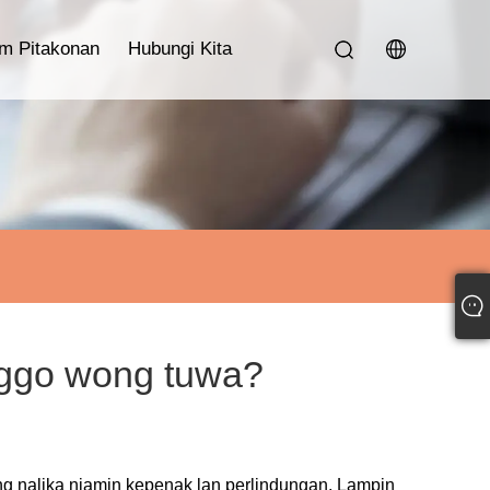
im Pitakonan
Hubungi Kita
anggo wong tuwa?
g nalika njamin kepenak lan perlindungan. Lampin