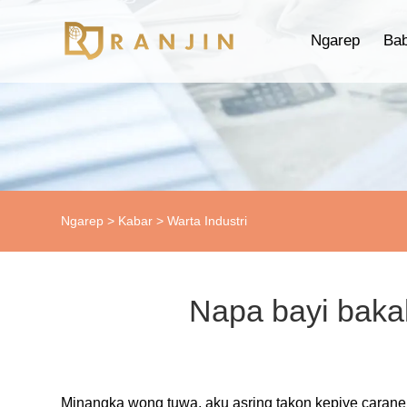
Ngarep
Ba
Ngarep
>
Kabar
>
Warta Industri
Napa bayi bakal
Minangka wong tuwa, aku asring takon kepiye caran