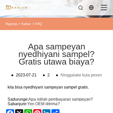
Ngarep
>
Kabar
>
FAQ
Apa sampeyan
nyedhiyani sampel?
Gratis utawa biaya?
●
2023-07-21
●
2
●
Ninggalake kula pesen
kita bisa nyedhiyani sampeyan sampel gratis.
Sadurunge:
Apa istilah pembayaran sampeyan?
Sabanjure:
Yen OEM ditrima?
Facebook
X
WhatsApp
Pinterest
LinkedIn
Share