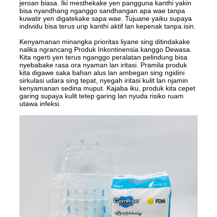
jeroan biasa. Iki mesthekake yen pangguna kanthi yakin
bisa nyandhang nganggo sandhangan apa wae tanpa
kuwatir yen digatekake sapa wae. Tujuane yaiku supaya
individu bisa terus urip kanthi aktif lan kepenak tanpa isin.
Kenyamanan minangka prioritas liyane sing ditindakake
nalika ngrancang Produk Inkontinensia kanggo Dewasa.
Kita ngerti yen terus nganggo peralatan pelindung bisa
nyebabake rasa ora nyaman lan iritasi. Pramila produk
kita digawe saka bahan alus lan ambegan sing ngidini
sirkulasi udara sing tepat, nyegah iritasi kulit lan njamin
kenyamanan sedina muput. Kajaba iku, produk kita cepet
garing supaya kulit tetep garing lan nyuda risiko ruam
utawa infeksi.