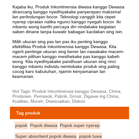
Kajaba iku, Produk Inkontinensia diwasa kanggo Dewasa
dirancang kanggo nyedhiyakake panyerepan maksimal
lan perlindungan bocor. Teknologi canggih kita cepet
nyerep cipratan nalika ngunci kanggo nyegah bocor. Iki
mbantu wong kanthi percaya diri nindakake kegiatan
saben dinane tanpa kuwatir babagan kacilakan sing isin.
Milih ukuran sing pas lan pas iku penting kanggo
efektifitas Produk Inkontinensia kanggo Dewasa. Kita
ngerti pentinge ukuran sing bener lan nawakake macem-
macem pilihan kanggo mesthekake pas kanggo kabeh
wong. Kita nyedhiyakake pandhuan ukuran sing rinci
kanggo mbantu individu nemtokake produk sing paling
cocog karo kabutuhan, njamin kenyamanan lan
keamanan.
Hot Tags: Produk Inkontinensia kanggo Dewasa, China,
Produsen, Pemasok, Pabrik, Grosir, Digawe ing China,
Kualitas, Murah, Disesuaikan, Diskon
Tag produk
popok
Popok diwasa
Popok super nyerep
Super absorbent popok diwasa
popok tuwa