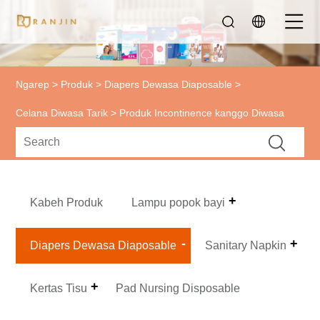
Ngarep
>
Produk
>
Diapers Dewasa Diaposable
>
Celana Diwasa Tarik
> Produk Incontinence kanggo Diwasa
Kabeh Produk
Lampu popok bayi
Diapers Dewasa Diaposable
Sanitary Napkin
Kertas Tisu
Pad Nursing Disposable